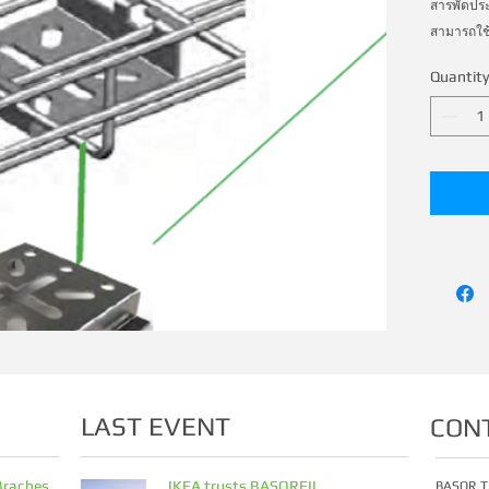
สารพัดประ
สามารถใช้
แขวนกลาง
Quantity
LAST EVENT
CON
Braches
IKEA trusts BASORFIL
BASOR T