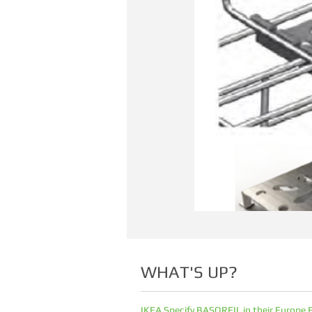
WHAT'S UP?
IKEA Specify BASORFIL in their Europe 