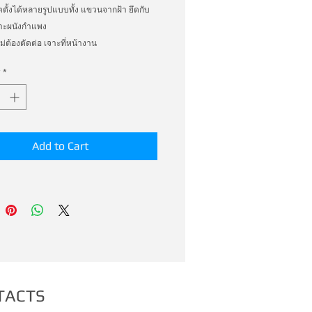
ตั้งได้หลายรูปแบบทั้ง แขวนจากฝ้า ยึดกับ
กาะผนังกำแพง 

ม่ต้องตัดต่อ เจาะที่หน้างาน 

 ต้วจับราง เพิ่มเติม ประหยัด และ ทำงาน ได้
*
่า มากมาก
Add to Cart
TACTS