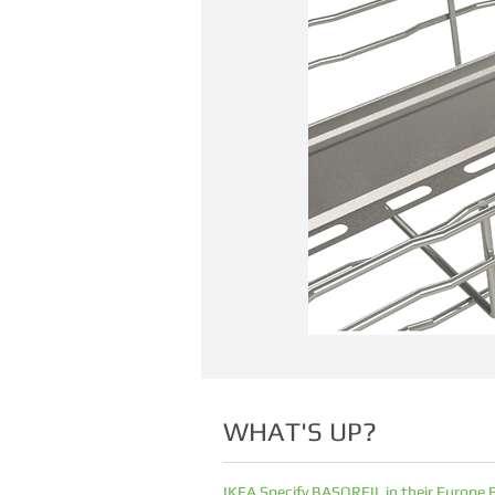
WHAT'S UP?
IKEA Specify BASORFIL in their Europe 