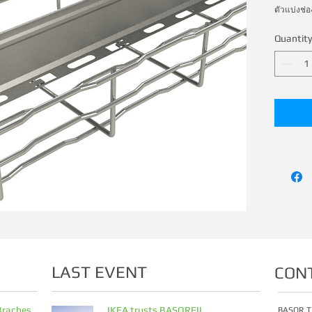
ตัวแบ่งช่
Quantity
LAST EVENT
CON
Braches
IKEA trusts BASORFIL
BASOR T