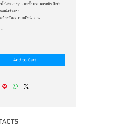
ตั้งได้หลายรูปแบบทั้ง แขวนจากฝ้า ยึดกับ
กาะผนังกำแพง 

ม่ต้องตัดต่อ เจาะที่หน้างาน 

 ต้วจับราง เพิ่มเติม ประหยัด และ ทำงาน ได้
*
่า มากมาก
Add to Cart
TACTS