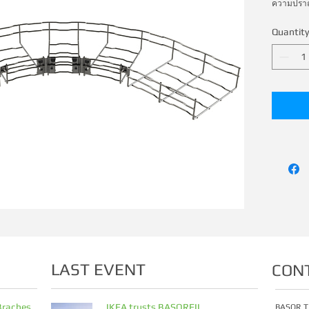
ความปราณี
Quantity
LAST EVENT
CON
Braches
IKEA trusts BASORFIL
BASOR T