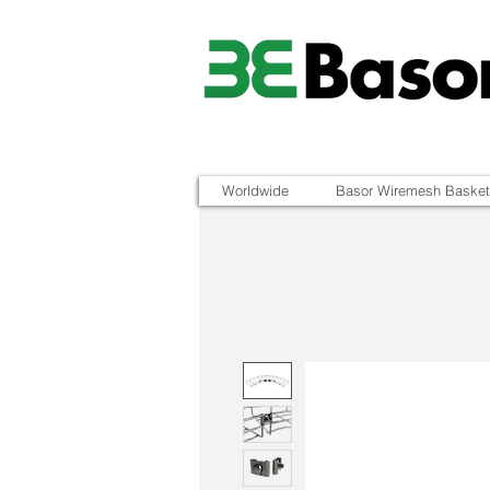
Worldwide
Basor Wiremesh Basket