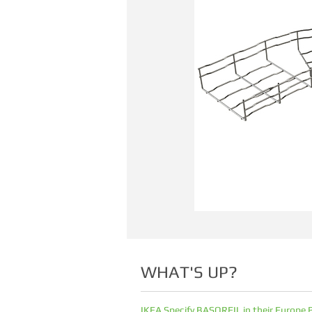
WHAT'S UP?
IKEA Specify BASORFIL in their Europe 