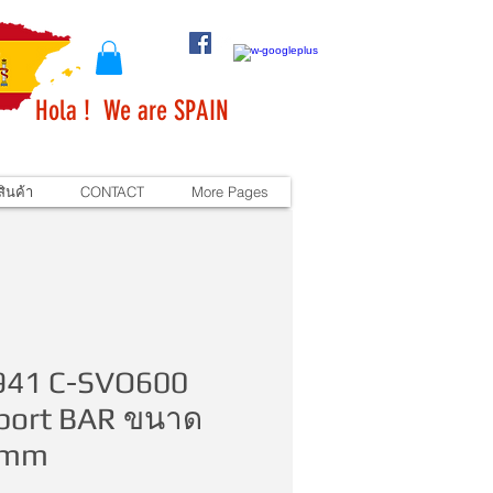
Hola ! We are SPAIN
ินค้า
CONTACT
More Pages
941 C-SVO600
port BAR ขนาด
0mm