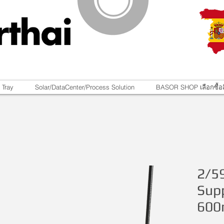
 Tray
Solar/DataCenter/Process Solution
BASOR SHOP เลือกซื้อส
2/5
Sup
60