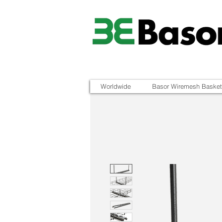
Worldwide
Basor Wiremesh Basket