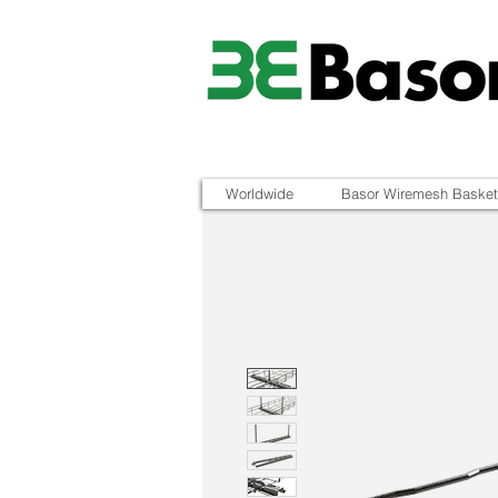
Worldwide
Basor Wiremesh Basket