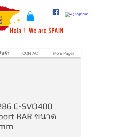
Hola ! We are SPAIN
ินค้า
CONTACT
More Pages
286 C-SVO400
port BAR ขนาด
0mm