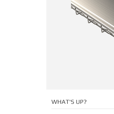
WHAT'S UP?