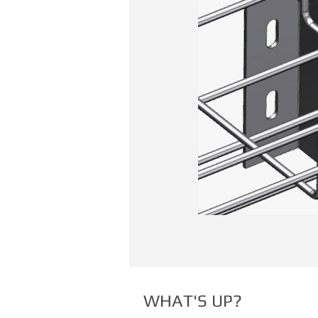
WHAT'S UP?