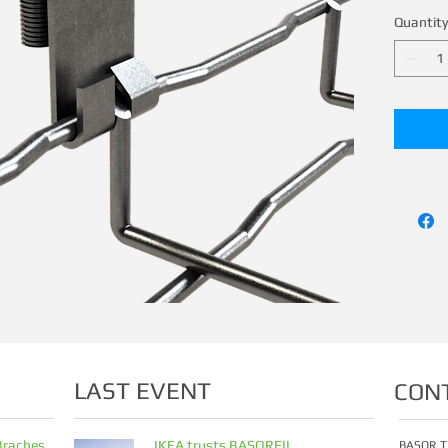
Quantity
LAST EVENT
CON
Braches
IKEA trusts BASORFIL
BASOR T