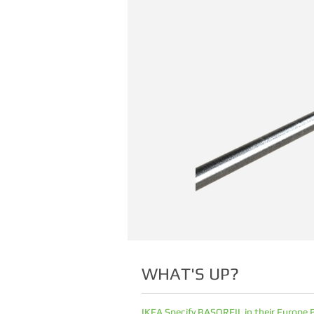
WHAT'S UP?
IKEA Specify BASORFIL in their Europe 