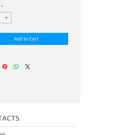
*
Add to Cart
TACTS
HAI