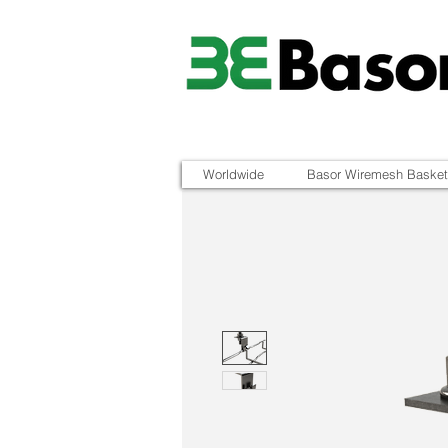
Worldwide
Basor Wiremesh Basket