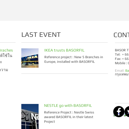
LAST EVENT
CON
Braches
IKEA trusts BASORFIL
BASOR T
Tel: + 6
ห้ใช้ใน
Reference project : New 5 Branches in
Fax: + 6
าะ
Europe, installed with BASORFIL
Mobile :
ความ
Email:
Ba
กรุงเทพ
NESTLE go with BASORFIL
Reference Project : Nestle Swiss
awared BASORFIL in their latest
Project