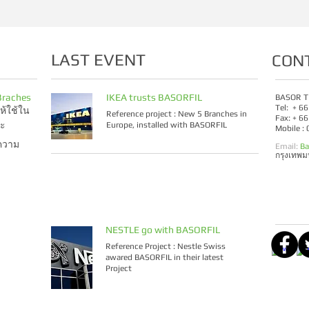
LAST EVENT
CON
Braches
IKEA trusts BASORFIL
BASOR T
Tel: + 6
ห้ใช้ใน
Reference project : New 5 Branches in
Fax: + 6
าะ
Europe, installed with BASORFIL
Mobile :
ความ
Email:
Ba
กรุงเทพ
NESTLE go with BASORFIL
Reference Project : Nestle Swiss
awared BASORFIL in their latest
Project