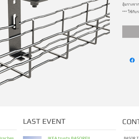
อุ้มรางจาก
*** ใช้กั
LAST EVENT
CON
Braches
IKEA trusts BASORFIL
BASOR T