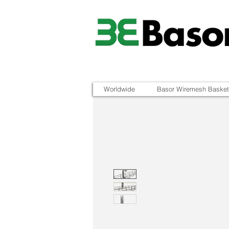
Worldwide
Basor Wiremesh Basket