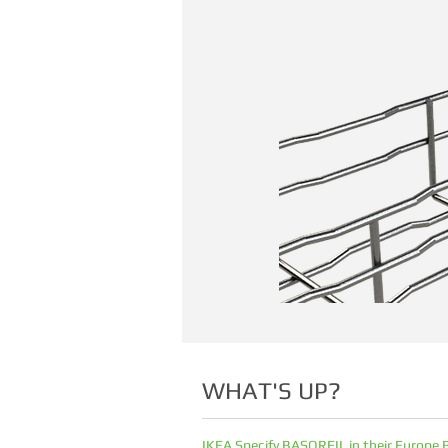
WHAT'S UP?
IKEA Specify BASORFIL in their Europe 