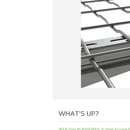
WHAT'S UP?
IKEA Specify BASORFIL in their Europe 