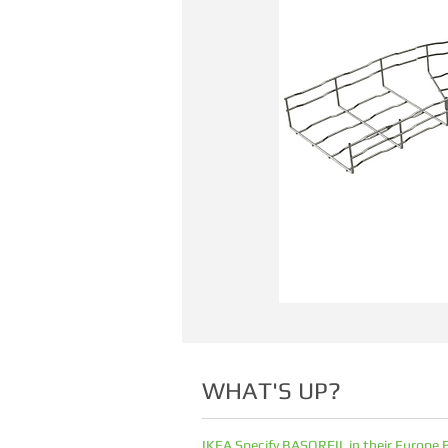
WHAT'S UP?
IKEA Specify BASORFIL in their Europe 