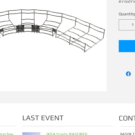
ความปราณี
Quantity
LAST EVENT
CON
Braches
IKEA trusts BASORFIL
BASOR T