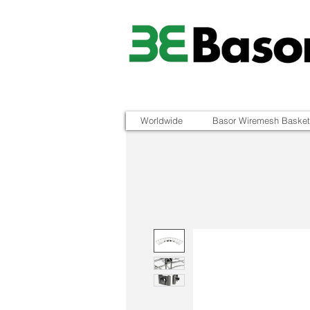
Worldwide
Basor Wiremesh Basket