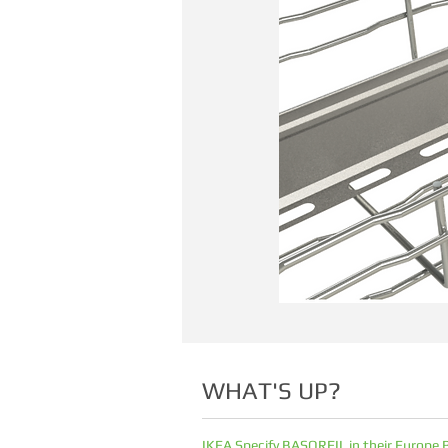
WHAT'S UP?
IKEA Specify BASORFIL in their Europe 