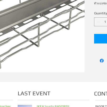
ตัวแบ่งช่
Quantity
LAST EVENT
CON
Braches
IKEA trusts BASORFIL
BASOR T