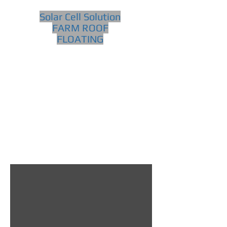
Solar Cell Solution
FARM ROOF
FLOATING