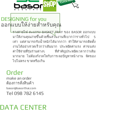
DESIGNING for you
ออกแบบให้ง่ายสำหรับคุณ
รางสายไฟ ตะแกรง BASKET TRAY ของ BASOR ออกแบบ
มาให้งานคุณง่ายขึ้นด้วยชิ้นส่วนงานที่เบากว่ารางทั่วไป 5
เท่า แต่สามารถรับน้ำหนักได้มากกว่า ทำให้สามารถติดตั้ง
งานได้อย่างรวดเร็วกว่าเดิมมาก ประหยัดค่าแรง ค่าขนส่ง
ค่าใช้จ่ายที่รุ่มร่ามต่างๆ ที่สำคัญประหยัดเวลากว่าเดิม
มากมาย ไม่ต้องกังวลใจกับการเจอปัญหาหน้างาน จัดของ
ไปไม่ตรง ขาดหรือเกิน
Order
make an order
ต้องการสั่งสินค้า
basor@basorthai.com
Tel
098 782 6145
DATA CENTER
งานด้าน IT
งาน DATA CENTER และ iT
Solution.
ราง BASORFIL นั้นสามารถติด