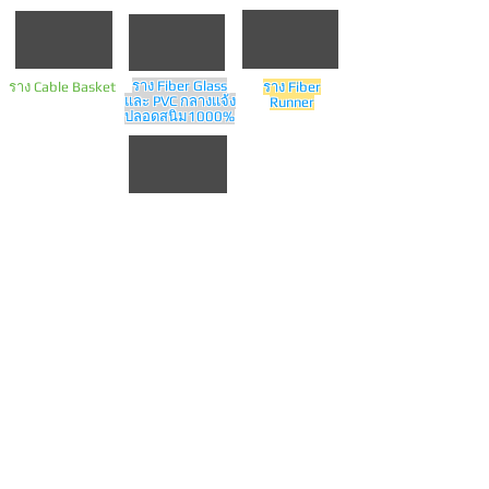
นวัตกรรม
ยุโรป
การจัดวางสายไฟจาก
ประหยัดค่าแรง
ที่ช่วย
และค่าติดตั้งให้
สวยงาม มีมาตรฐาน
ราง Fiber Glass
ราง Cable Basket
ราง Fiber
ท่านได้จริง
ผลิต
และ PVC กลางแจ้ง
Runner
ยุโรป 100 %
จากโรงงานใน
มีให้เลือก
ปลอดสนิม1000%
มีสินค้าพร้อม
หลายขนาด หลายวัสดุ และ
ส่ง
ทั่วประเทศทันที