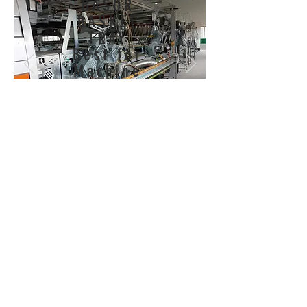
BASOR
BASKET
TRAY
Best for
Machine
รางสายไฟที่ติดตั้งกับ
เครื่องจักรได้สวยงาม
รวดเร็วและดีที่สุด
สินค้าพร้อมส่ง
SHOP NOW
Solar Basket
Tray
รางสายไฟโซ
ลาร์
ติดตั้งใน
อุตสาหกรรม
อาหารได้อย่าง