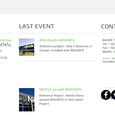
LAST EVENT
CON
Braches
IKEA trusts BASORFIL
BASOR T
Tel: + 6
ห้ใช้ใน
Reference project : New 5 Branches in
Fax: + 6
าะ
Europe, installed with BASORFIL
Mobile :
ความ
Email:
Ba
กรุงเทพ
NESTLE go with BASORFIL
Reference Project : Nestle Swiss
awared BASORFIL in their latest
Project