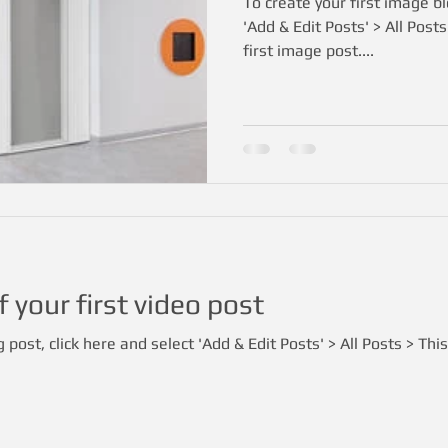
To create your first image bl
'Add & Edit Posts' > All Posts 
first image post....
of your first video post
 post, click here and select 'Add & Edit Posts' > All Posts > This 