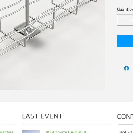
Quantity
LAST EVENT
CON
Braches
IKEA trusts BASORFIL
BASOR T