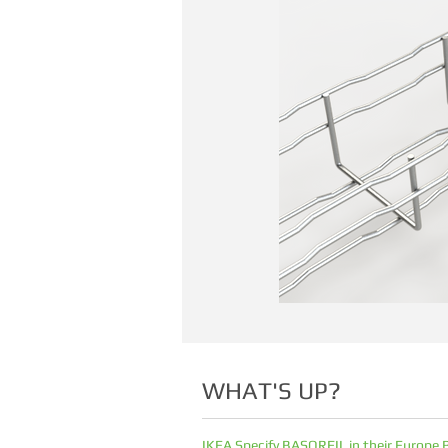
WHAT'S UP?
IKEA Specify BASORFIL in their Europe 