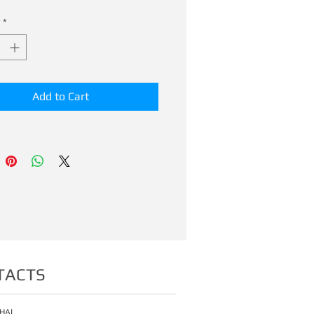
*
Add to Cart
TACTS
HAI