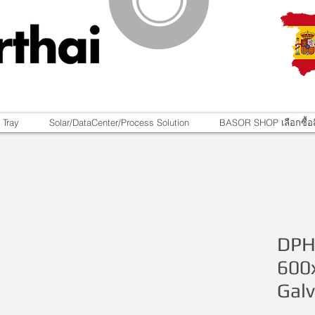
 Tray
Solar/DataCenter/Process Solution
BASOR SHOP เลือกซื้อส
DPH
600
Galv