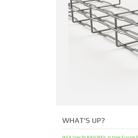
WHAT'S UP?
IKEA Specify BASORFIL in their Europe 