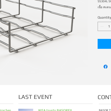
SS304L Sta
เนื้อ สแต
Quantity
LAST EVENT
CON
Braches
IKEA trusts BASORFIL
BASOR T