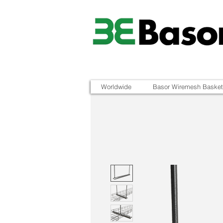
Worldwide
Basor Wiremesh Basket