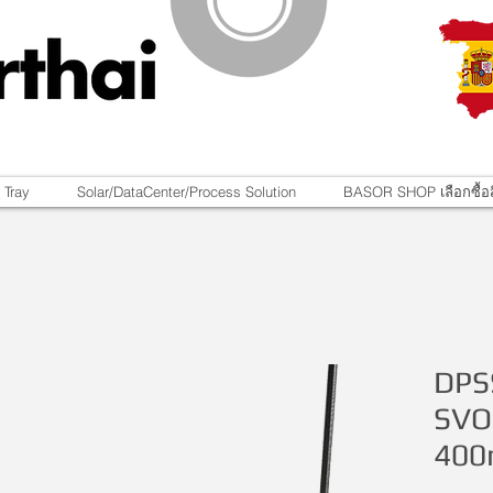
 Tray
Solar/DataCenter/Process Solution
BASOR SHOP เลือกซื้อส
DPS
SVO
40